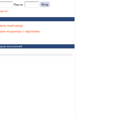
Пароль:
ароль?
вить email автору
ить модератору о нарушении
арии посетителей