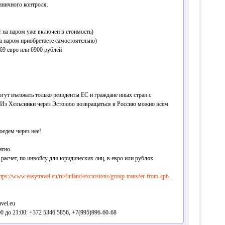
аничного контроля.
ет на паром уже включен в стоимость)
на паром приобретаете самостоятельно)
 69 евро или 6900 рублей
гут въезжать только резиденты ЕС и граждане иных стран с
 Из Хельсинки через Эстонию возвращаться в Россию можно всем
едем через нее!
атно.
асчет, по инвойсу для юридических лиц, в евро или рублях.
ttps://www.easytravel.eu/ru/finland/excursions/group-transfer-from-spb-
vel.eu
0 до 21:00: +372 5346 5856, +7(995)996-60-68