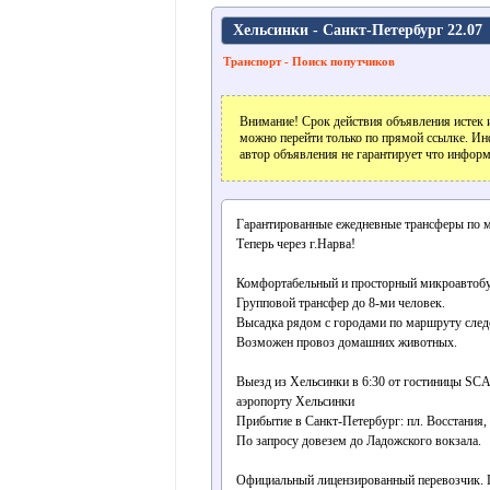
Хельсинки - Санкт-Петербург 22.07
Транспорт - Поиск попутчиков
Внимание! Срок действия объявления истек и
можно перейти только по прямой ссылке. Ин
автор объявления не гарантирует что информ
Гарантированные ежедневные трансферы по м
Теперь через г.Нарва!
Комфортабельный и просторный микроавтобу
Групповой трансфер до 8-ми человек.
Высадка рядом с городами по маршруту след
Возможен провоз домашних животных.
Выезд из Хельсинки в 6:30 от гостиницы SCAN
аэропорту Хельсинки
Прибытие в Санкт-Петербург: пл. Восстания, 
По запросу довезем до Ладожского вокзала.
Официальный лицензированный перевозчик. 