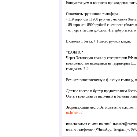
Консультируем в вопросах прохождения погр
Стоимость группового трансфера:
- 119 евро или 11900 рублей с человека (бил
- 89 евро или 8900 рублей с человека (билет 
- от порта Таллин до Санкт-Петербурга всего
Включен 1 багаж + 1 место ручной клади.
*ВАЖНО*
Через Эстонскую границу с территории РФ мо
возможностью находиться на территории ЕС.
гражданам РФ
Если откроют восточную финскую границу, по
Детское кресло и бустер предоставляем беспл
Оплата возможна за наличный и безналичный р
Забронировать место Вы можете по ссылке:
h
to-helsinki/
или связаться с нами по email: transfer@easytra
или по телефонам (WhatsApp, Telegram) с 09:0