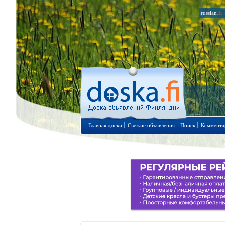
russian
.fi
Главная доски
Свежие объявления
Поиск
Коммента