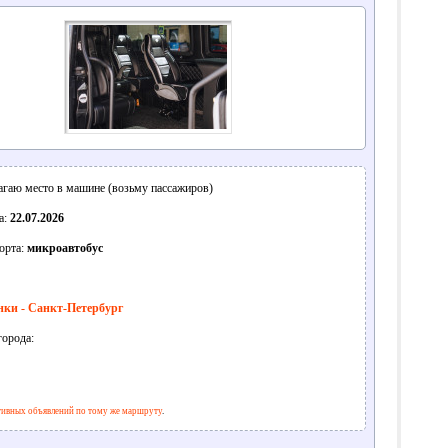
гаю место в машине (возьму пассажиров)
а:
22.07.2026
орта:
микроавтобус
нки - Санкт-Петербург
города:
ивных объявлений по тому же маршруту
.