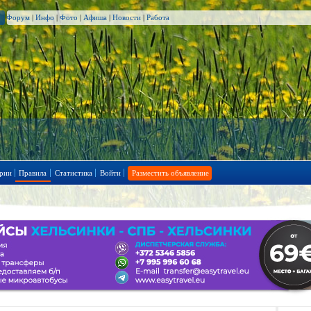
Форум
|
Инфо
|
Фото
|
Афиша
|
Новости
|
Работа
рии
Правила
Статистика
Войти
Разместить объявление