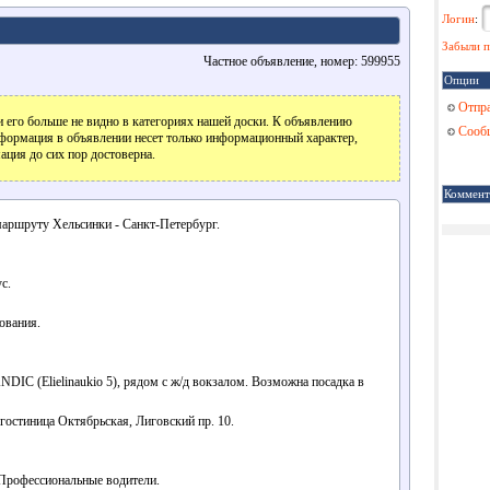
Логин
:
Забыли п
Частное объявление, номер: 599955
Опции
Отпра
 его больше не видно в категориях нашей доски. К объявлению
Сообщ
формация в объявлении несет только информационный характер,
ация до сих пор достоверна.
Коммент
аршруту Хельсинки - Санкт-Петербург.
с.
ования.
DIC (Elielinaukio 5), рядом с ж/д вокзалом. Возможна посадка в
гостиница Октябрьская, Лиговский пр. 10.
Профессиональные водители.