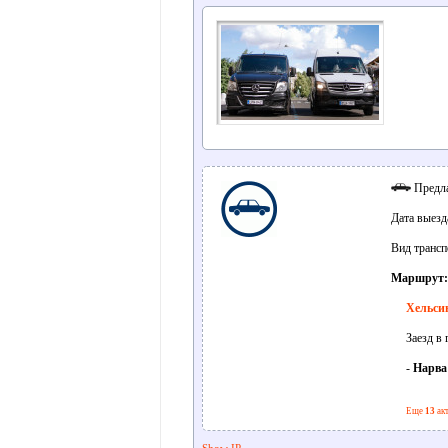
Предла
Дата выезд
Вид трансп
Маршрут:
Хельси
Заезд в 
-
Нарва
Еще
13
акт