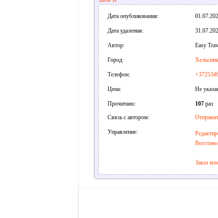
Show IP
Дата опубликования:
01.07.202
Дата удаления:
31.07.202
Автор:
Easy Trav
Город:
Хельсин
Телефон:
+372534
Цена:
Не указа
Прочитано:
107
раз
Связь с автором:
Отправит
Управление:
Редактир
Восстано
Заказ ко