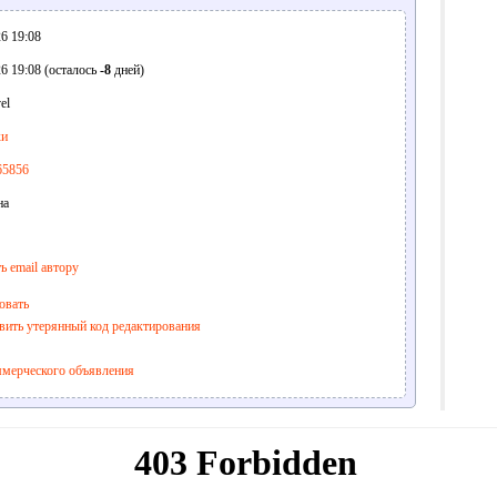
6 19:08
6 19:08 (осталось
-8
дней)
el
ки
65856
на
ь email автору
овать
вить утерянный код редактирования
ммерческого объявления