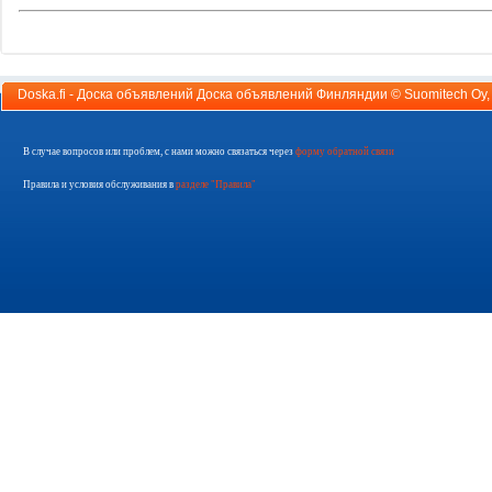
Doska.fi - Доска объявлений Доска объявлений Финляндии ©
Suomitech Oy
В случае вопросов или проблем, с нами можно связаться через
форму обратной связи
Правила и условия обслуживания в
разделе "Правила"