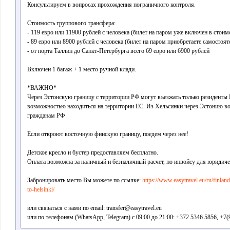
Консультируем в вопросах прохождения пограничного контроля.
Стоимость группового трансфера:
- 119 евро или 11900 рублей с человека (билет на паром уже включен в стоим
- 89 евро или 8900 рублей с человека (билет на паром приобретаете самостоят
- от порта Таллин до Санкт-Петербурга всего 69 евро или 6900 рублей
Включен 1 багаж + 1 место ручной клади.
*ВАЖНО*
Через Эстонскую границу с территории РФ могут въезжать только резиденты 
возможностью находиться на территории ЕС. Из Хельсинки через Эстонию в
гражданам РФ
Если откроют восточную финскую границу, поедем через нее!
Детское кресло и бустер предоставляем бесплатно.
Оплата возможна за наличный и безналичный расчет, по инвойсу для юридичес
Забронировать место Вы можете по ссылке:
https://www.easytravel.eu/ru/finlan
to-helsinki/
или связаться с нами по email: transfer@easytravel.eu
или по телефонам (WhatsApp, Telegram) с 09:00 до 21:00: +372 5346 5856, +7(