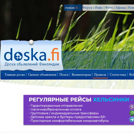
russian
.fi
Форум
|
Инфо
|
Фото
|
Афиша
|
Нов
Главная доски
Свежие объявления
Поиск
Комментарии
Правила
Статистика
Во