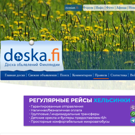
russian
.fi
Форум
|
Инфо
|
Фото
|
Афиша
|
Нов
Главная доски
Свежие объявления
Поиск
Комментарии
Правила
Статистика
Во