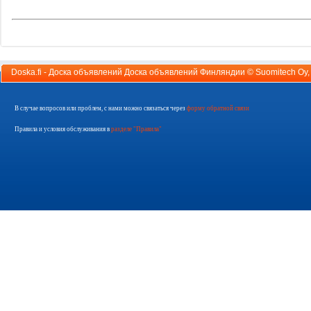
Doska.fi - Доска объявлений Доска объявлений Финляндии ©
Suomitech Oy
В случае вопросов или проблем, с нами можно связаться через
форму обратной связи
Правила и условия обслуживания в
разделе "Правила"