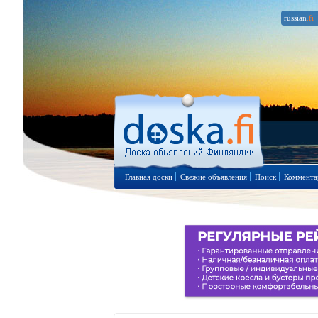
russian
.fi
Главная доски
Свежие объявления
Поиск
Коммента