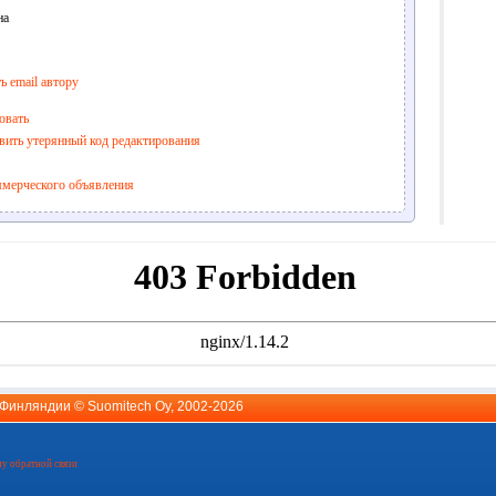
на
ь email автору
овать
вить утерянный код редактирования
ммерческого объявления
й Финляндии ©
Suomitech Oy
, 2002-2026
у обратной связи