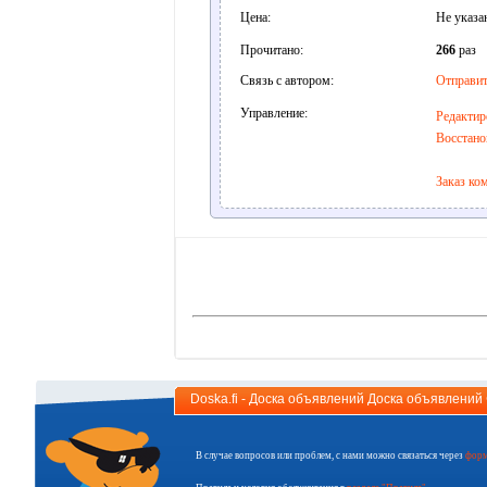
Цена:
Не указа
Прочитано:
266
раз
Связь с автором:
Отправит
Управление:
Редактир
Восстано
Заказ ко
Doska.fi - Доска объявлений Доска объявлени
В случае вопросов или проблем, с нами можно связаться через
форм