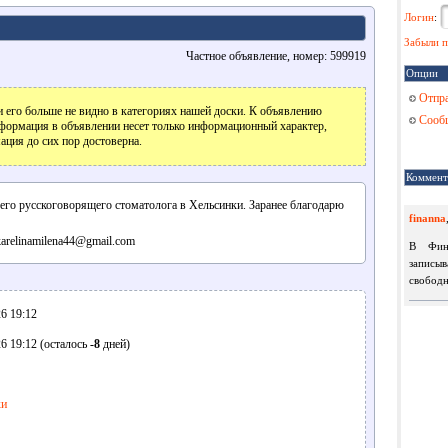
Логин
:
Забыли п
Частное объявление, номер: 599919
Опции
Отпра
 его больше не видно в категориях нашей доски. К объявлению
Сообщ
формация в объявлении несет только информационный характер,
ация до сих пор достоверна.
Коммент
его русскоговорящего стоматолога в Хельсинки. Заранее благодарю
finanna
arelinamilena44@gmail.com
В Фин
записы
свободн
6 19:12
6 19:12 (осталось
-8
дней)
ки