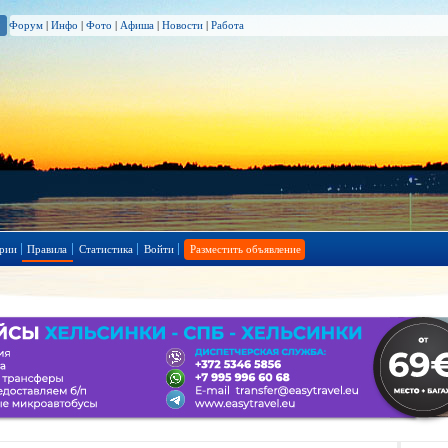
Форум
|
Инфо
|
Фото
|
Афиша
|
Новости
|
Работа
рии
Правила
Статистика
Войти
Разместить объявление