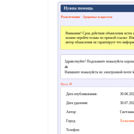
Нужна помощь
Развлечения - Здоровье и красота
Внимание! Срок действия объявления истек и
можно перейти только по прямой ссылке. Ин
автор объявления не гарантирует что информ
Здравствуйте! Подскажите пожалуйста хорош
🙏
Напишите пожалуйста по электронной почте k
Show IP
Дата опубликования:
30.06.202
Дата удаления:
30.07.202
Автор:
Светлана
Город:
Хельсин
Телефон: