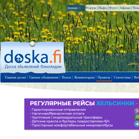
russian
.fi
Форум
|
Инфо
|
Фото
|
Афиша
|
Нов
Главная доски
Свежие объявления
Поиск
Комментарии
Правила
Статистика
Во