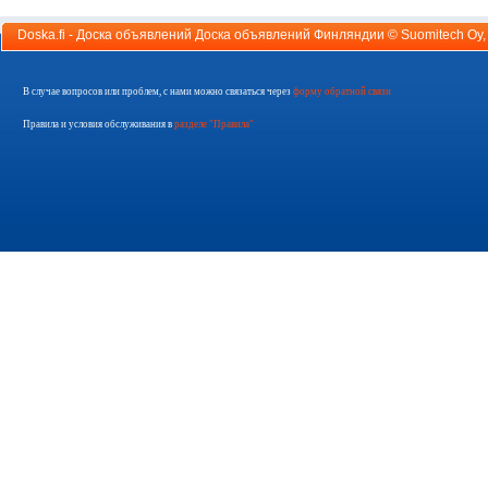
Doska.fi - Доска объявлений Доска объявлений Финляндии ©
Suomitech Oy
В случае вопросов или проблем, с нами можно связаться через
форму обратной связи
Правила и условия обслуживания в
разделе "Правила"