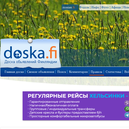
russian
.fi
Форум
|
Инфо
|
Фото
|
Афиша
|
Нов
Главная доски
Свежие объявления
Поиск
Комментарии
Правила
Статистика
Во