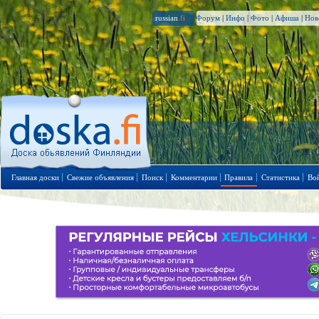
russian
.fi
Форум
|
Инфо
|
Фото
|
Афиша
|
Нов
Главная доски
Свежие объявления
Поиск
Комментарии
Правила
Статистика
Во