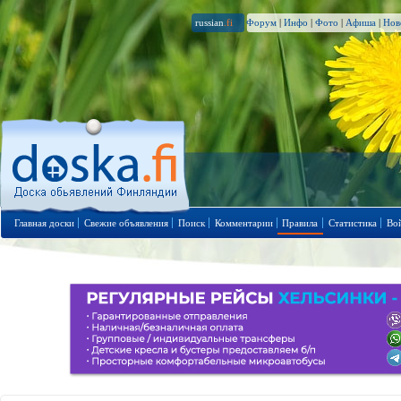
russian
.fi
Форум
|
Инфо
|
Фото
|
Афиша
|
Нов
Главная доски
Свежие объявления
Поиск
Комментарии
Правила
Статистика
Во