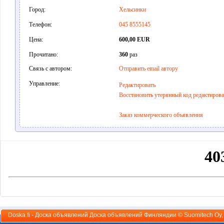
Город:
Хельсинки
Телефон:
045 8555145
Цена:
600,00 EUR
Прочитано:
360
раз
Связь с автором:
Отправить email автору
Управление:
Редактировать
Восстановить утерянный код редактиров
Заказ коммерческого объявления
Doska.fi - Доска объявлений Доска объявлений Финляндии ©
Suomitech Oy