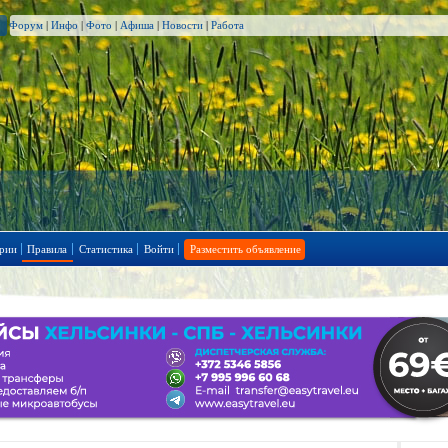
Форум
|
Инфо
|
Фото
|
Афиша
|
Новости
|
Работа
рии
Правила
Статистика
Войти
Разместить объявление