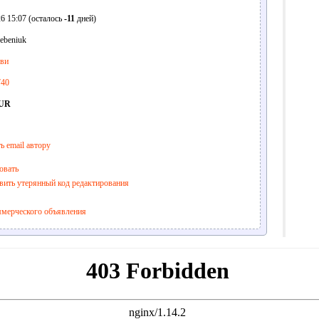
6 15:07 (осталось
-11
дней)
ebeniuk
ви
740
EUR
ь email автору
овать
вить утерянный код редактирования
ммерческого объявления