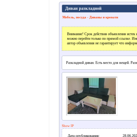
Диван разкладной
Мебель, посуда - Диваны и кровати
Внимание! Срок действия объявления истек и
можно перейти только по прямой ссылке. Ин
автор объявления не гарантирует что информ
Разкладной диван. Есть место для вещей. Раз
Show IP
Дата опубликования:
28.06.202