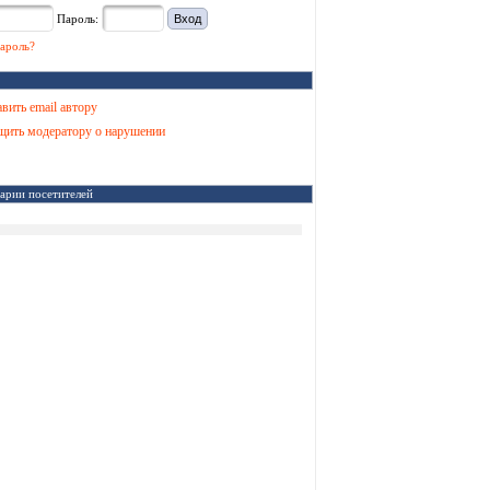
Пароль:
ароль?
вить email автору
ить модератору о нарушении
арии посетителей