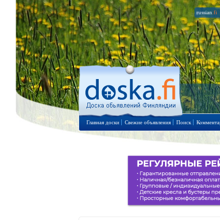
russian
.fi
Главная доски
Свежие объявления
Поиск
Коммента