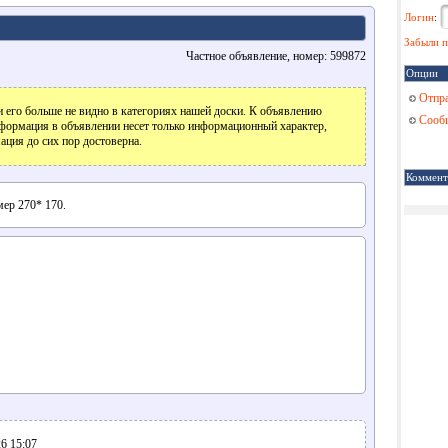
Логин
:
Забыли п
Частное объявление, номер: 599872
Опции
Отпра
 его больше не видно в категориях нашей доски. К объявлению
Сообщ
формация в объявлении несет только информационный характер,
ация до сих пор достоверна.
Коммент
мер 270* 170.
6 15:07