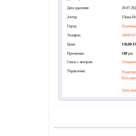
Дата удаления:
28.07.202
Автор:
Uliana Hr
Город:
Нурмияр
Телефон:
0469616
Цена:
150,00 
Прочитано:
248
раз
Связь с автором:
Отправит
Управление:
Редактир
Восстано
Заказ ко