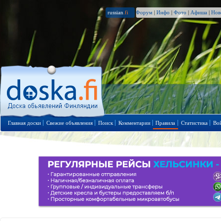
russian
.fi
Форум
|
Инфо
|
Фото
|
Афиша
|
Нов
Главная доски
Свежие объявления
Поиск
Комментарии
Правила
Статистика
Во