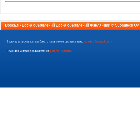
Doska.fi - Доска объявлений Доска объявлений Финляндии ©
Suomitech Oy
В случае вопросов или проблем, с нами можно связаться через
форму обратной связи
Правила и условия обслуживания в
разделе "Правила"