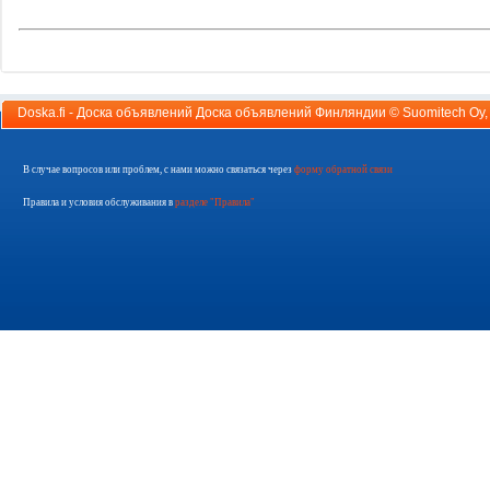
Doska.fi - Доска объявлений Доска объявлений Финляндии ©
Suomitech Oy
В случае вопросов или проблем, с нами можно связаться через
форму обратной связи
Правила и условия обслуживания в
разделе "Правила"