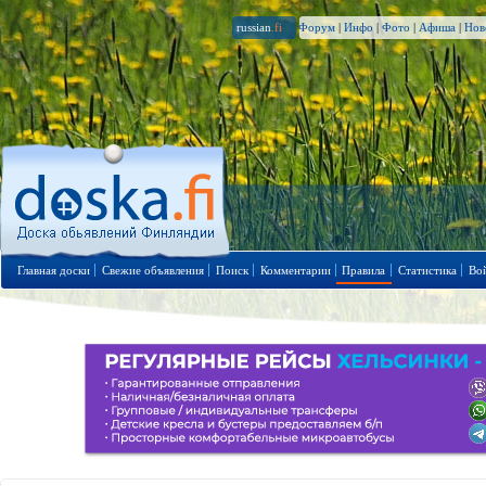
russian
.fi
Форум
|
Инфо
|
Фото
|
Афиша
|
Нов
Главная доски
Свежие объявления
Поиск
Комментарии
Правила
Статистика
Во