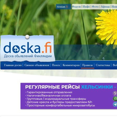
russian
.fi
Форум
|
Инфо
|
Фото
|
Афиша
|
Нов
Главная доски
Свежие объявления
Поиск
Комментарии
Правила
Статистика
Во