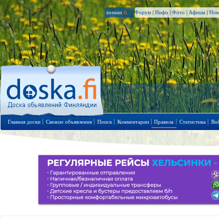
russian
.fi
Форум
|
Инфо
|
Фото
|
Афиша
|
Нов
Главная доски
Свежие объявления
Поиск
Комментарии
Правила
Статистика
Во