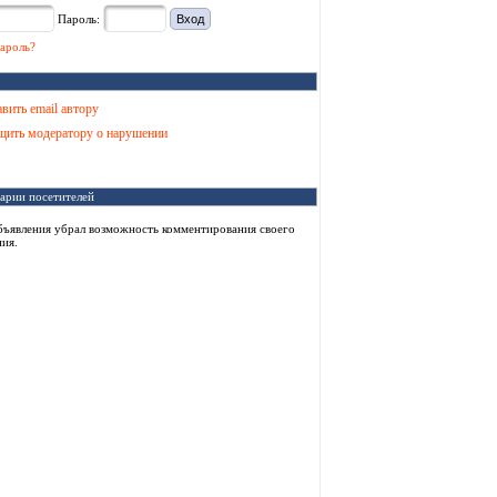
Пароль:
ароль?
вить email автору
ить модератору о нарушении
арии посетителей
бъявления убрал возможность комментирования своего
ия.