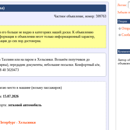
Логин
:
аа)
Забыли п
Частное объявление, номер: 599763
Опции
Отпра
 его больше не видно в категориях нашей доски. К объявлению
Сообщ
формация в объявлении несет только информационный характер,
ация до сих пор достоверна.
Коммент
в Таллинн или на паром в Хельсинки. Возьмём попутчиков до
Автор о
объявлен
арвы), передадим документы, небольшие посылки. Комфортный а/м,
8 40 5020473
гаю место в машине (возьму пассажиров)
а:
15.07.2026
орта:
легковой автомобиль
Петербург - Хельсинки