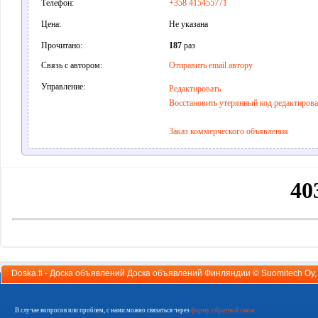
Телефон:
+358 415455771
Цена:
Не указана
Прочитано:
187
раз
Связь с автором:
Отправить email автору
Управление:
Редактировать
Восстановить утерянный код редактиров
Заказ коммерческого объявления
Doska.fi - Доска объявлений Доска объявлений Финляндии ©
Suomitech Oy
В случае вопросов или проблем, с нами можно связаться через
форму обратной связи