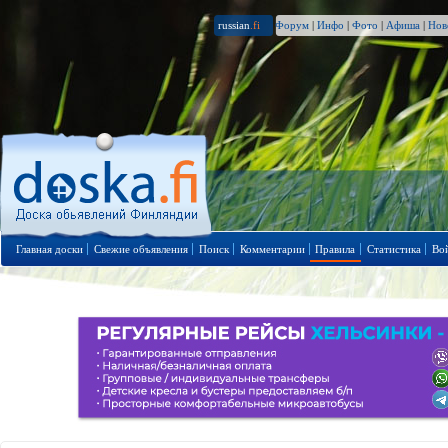
russian
.fi
Форум
|
Инфо
|
Фото
|
Афиша
|
Нов
Главная доски
Свежие объявления
Поиск
Комментарии
Правила
Статистика
Во