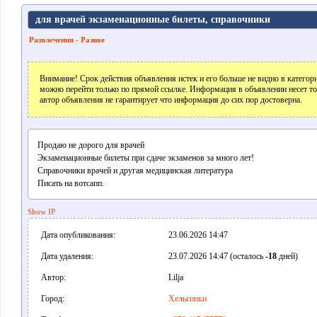
для врачей экзаменационные билеты, справочники
Развлечения - Разное
Внимание! Срок действия объявления истек и его больше не видно в катего
можно перейти только по прямой ссылке. Информация в объявлении несет т
автор объявления не гарантирует что информация до сих пор достоверна.
Продаю не дорого для врачей
Экзаменационные билеты при сдаче экзаменов за много лет!
Справочники врачей и другая медицинская литература
Писать на вотсапп.
Show IP
Дата опубликования:
23.06.2026 14:47
Дата удаления:
23.07.2026 14:47 (осталось
-18
дней)
Автор:
Lilja
Город:
Хельсинки