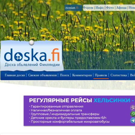
russian
.fi
Форум
|
Инфо
|
Фото
|
Афиша
|
Нов
Главная доски
Свежие объявления
Поиск
Комментарии
Правила
Статистика
Во