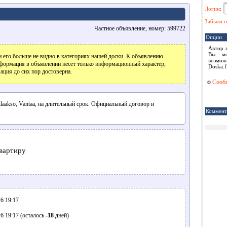
Логин
:
Забыли п
Частное объявление, номер: 599722
Опции
Автор 
Вы мо
 его больше не видно в категориях нашей доски. К объявлению
возмож
формация в объявлении несет только информационный характер,
Doska.f
ация до сих пор достоверна.
Сообщ
laakso, Vantaa, на длительный срок. Официальный договор и
Коммент
вартиру
6 19:17
6 19:17 (осталось
-18
дней)