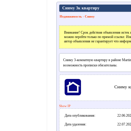
Сниму 3к квартиру
Недвижимость - Сниму
Внимание! Срок действия объявления истек и
можно перейти только по прямой ссылке. Ин
автор объявления не гарантирует что информ
Сниму 3-комнатную квартиру в районе Martin
возможность прописки обязательны.
Сниму к
Show IP
Дата опубликования:
22.06.202
Дата удаления:
22.07.202