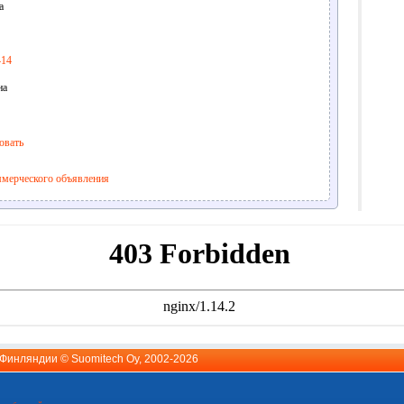
а
414
на
овать
ммерческого объявления
й Финляндии ©
Suomitech Oy
, 2002-2026