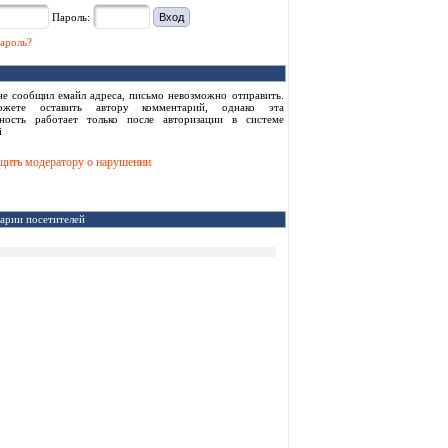
Пароль:
ароль?
не сообщил емайл адреса, письмо невозможно отправить.
жете оставить автору комментарий, однако эта
ность работает только после авторизации в системе
i
ить модератору о нарушении
арии посетителей