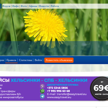
Форум
|
Инфо
|
Фото
|
Афиша
|
Новости
|
Работа
рии
Правила
Статистика
Войти
Разместить объявление