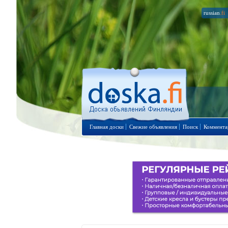
russian
.fi
Главная доски
Свежие объявления
Поиск
Коммента