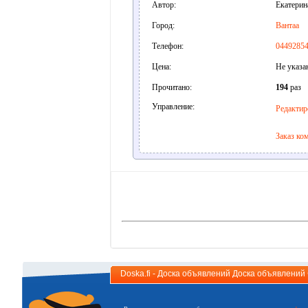
Автор:
Екатерин
Город:
Вантаа
Телефон:
0449285
Цена:
Не указа
Прочитано:
194
раз
Управление:
Редактир
Заказ ко
Doska.fi - Доска объявлений Доска объявлени