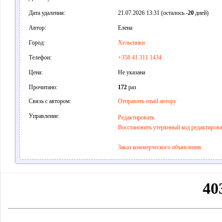
Дата удаления:
21.07.2026 13:31 (осталось
-20
дней)
Автор:
Елена
Город:
Хельсинки
Телефон:
+358 41 311 1434
Цена:
Не указана
Прочитано:
172
раз
Связь с автором:
Отправить email автору
Управление:
Редактировать
Восстановить утерянный код редактиров
Заказ коммерческого объявления