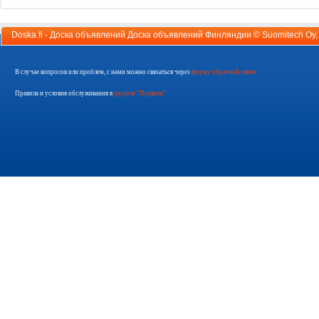
Doska.fi - Доска объявлений Доска объявлений Финляндии ©
Suomitech Oy
В случае вопросов или проблем, с нами можно связаться через
форму обратной связи
Правила и условия обслуживания в
разделе "Правила"