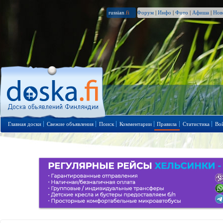
russian
.fi
Форум
|
Инфо
|
Фото
|
Афиша
|
Нов
Главная доски
Свежие объявления
Поиск
Комментарии
Правила
Статистика
Во