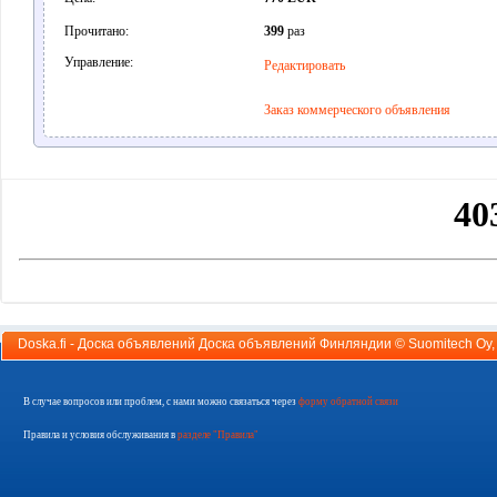
Прочитано:
399
раз
Управление:
Редактировать
Заказ коммерческого объявления
Doska.fi - Доска объявлений Доска объявлений Финляндии ©
Suomitech Oy
В случае вопросов или проблем, с нами можно связаться через
форму обратной связи
Правила и условия обслуживания в
разделе "Правила"