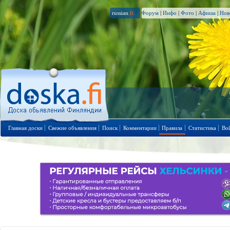
russian
.fi
Форум
|
Инфо
|
Фото
|
Афиша
|
Нов
Главная доски
Свежие объявления
Поиск
Комментарии
Правила
Статистика
Во