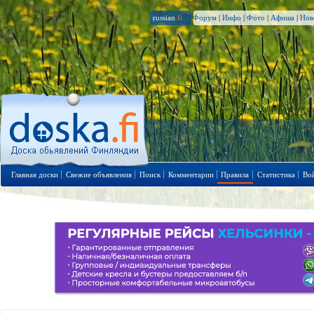
russian
.fi
Форум
|
Инфо
|
Фото
|
Афиша
|
Нов
Главная доски
Свежие объявления
Поиск
Комментарии
Правила
Статистика
Во