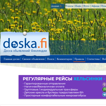
russian
.fi
Форум
|
Инфо
|
Фото
|
Афиша
|
Нов
Главная доски
Свежие объявления
Поиск
Комментарии
Правила
Статистика
Во