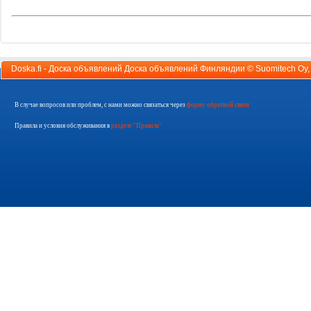
Doska.fi - Доска объявлений Доска объявлений Финляндии ©
Suomitech Oy
В случае вопросов или проблем, с нами можно связаться через
форму обратной связи
Правила и условия обслуживания в
разделе "Правила"