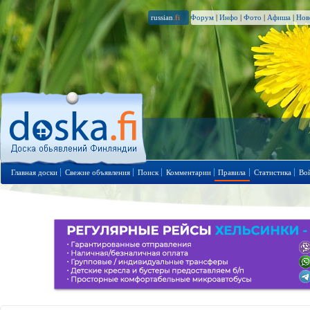
russian
.fi
Форум
|
Инфо
|
Фото
|
Афиша
|
Нов
Главная доски
Свежие объявления
Поиск
Комментарии
Правила
Статистика
Во