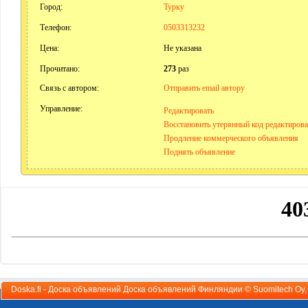
Город:
Турку
Телефон:
0503313232
Цена:
Не указана
Прочитано:
273
раз
Связь с автором:
Отправить email автору
Управление:
Редактировать
Восстановить утерянный код редактиров
Продление коммерческого объявления
Поднять объявление
Doska.fi - Доска объявлений Доска объявлений Финляндии ©
Suomitech Oy