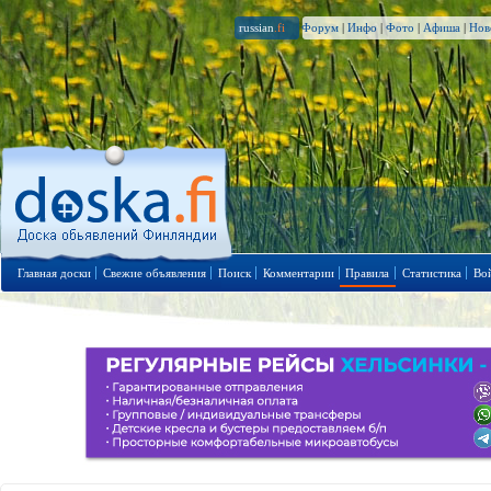
russian
.fi
Форум
|
Инфо
|
Фото
|
Афиша
|
Нов
Главная доски
Свежие объявления
Поиск
Комментарии
Правила
Статистика
Во