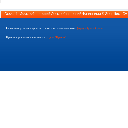
Doska.fi - Доска объявлений Доска объявлений Финляндии ©
Suomitech Oy
В случае вопросов или проблем, с нами можно связаться через
форму обратной связи
Правила и условия обслуживания в
разделе "Правила"