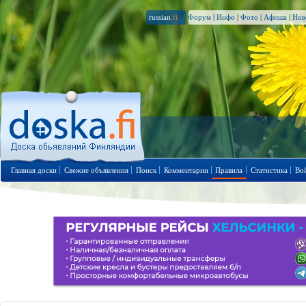
russian
.fi
Форум
|
Инфо
|
Фото
|
Афиша
|
Нов
Главная доски
Свежие объявления
Поиск
Комментарии
Правила
Статистика
Во