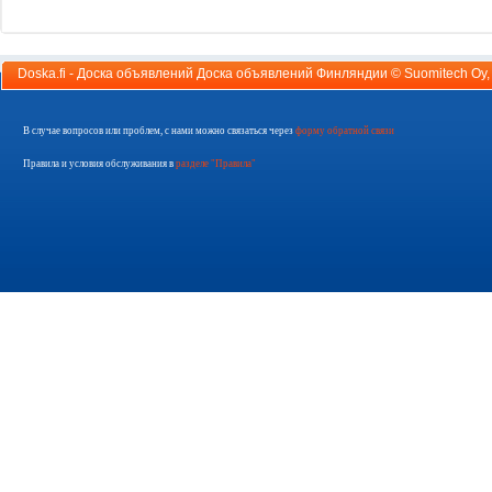
Doska.fi - Доска объявлений Доска объявлений Финляндии ©
Suomitech Oy
В случае вопросов или проблем, с нами можно связаться через
форму обратной связи
Правила и условия обслуживания в
разделе "Правила"