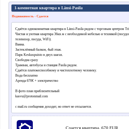
1-комнотная квартира в Länsi-Pasila
Недвижимость - Сдается
Сдаётся однокомнатная квартира в Länsi-Pasila рядом с торговым центром Tri
Чистая и уютная квартира 36кв.м с необходимой мебелью и техникой (посудо
телевизор, посуда, WiFi).
Ванна.
Застеклённый балкон, 4ый этаж.
Парк Keskuspuisto в двух шагах.
Свободна сразу
Tрамваи, автобусы и станция Pasila рядом.
Сдаётся платежеспособному и чистоплотному человеку.
Вода бесплатно
Аренда 670€ + электричество
В фото план приблизительный
kasvu@protonmail.com
с mail.ru сообщения доходят, но ответ не отсылается.
Сдается квартира, 670 EUR