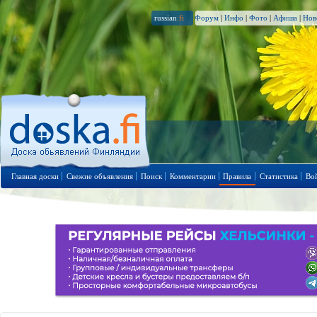
russian
.fi
Форум
|
Инфо
|
Фото
|
Афиша
|
Нов
Главная доски
Свежие объявления
Поиск
Комментарии
Правила
Статистика
Во