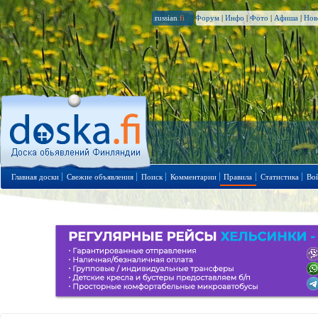
russian
.fi
Форум
|
Инфо
|
Фото
|
Афиша
|
Нов
Главная доски
Свежие объявления
Поиск
Комментарии
Правила
Статистика
Во