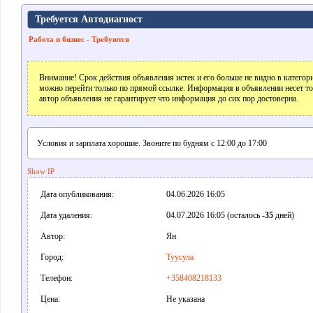
Требуется Автодиагност
Работа и бизнес - Требуются
Внимание! Срок действия объявления истек и его больше не видно в катего
можно перейти только по прямой ссылке. Информация в объявлении несет т
автор объявления не гарантирует что информация до сих пор достоверна.
Условия и зарплата хорошие. Звоните по будням с 12:00 до 17:00
Show IP
Дата опубликования:
04.06.2026 16:05
Дата удаления:
04.07.2026 16:05 (осталось
-35
дней)
Автор:
Ян
Город:
Туусула
Телефон:
+358408218133
Цена:
Не указана