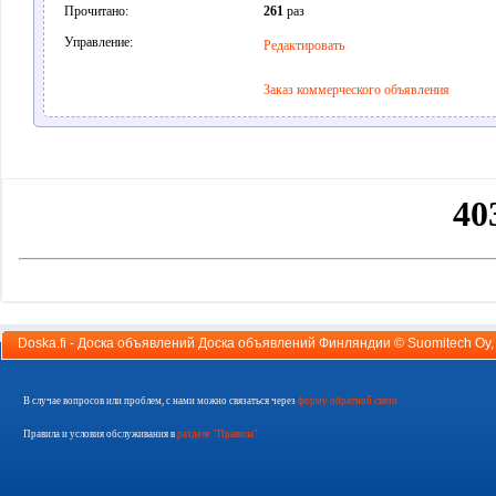
Прочитано:
261
раз
Управление:
Редактировать
Заказ коммерческого объявления
Doska.fi - Доска объявлений Доска объявлений Финляндии ©
Suomitech Oy
В случае вопросов или проблем, с нами можно связаться через
форму обратной связи
Правила и условия обслуживания в
разделе "Правила"