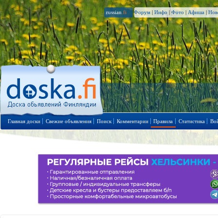
russian
.fi
Форум
|
Инфо
|
Фото
|
Афиша
|
Нов
Главная доски
Свежие объявления
Поиск
Комментарии
Правила
Статистика
Во