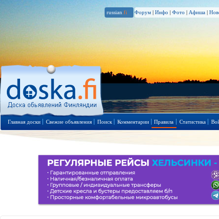
russian
.fi
Форум
|
Инфо
|
Фото
|
Афиша
|
Нов
Главная доски
Свежие объявления
Поиск
Комментарии
Правила
Статистика
Во