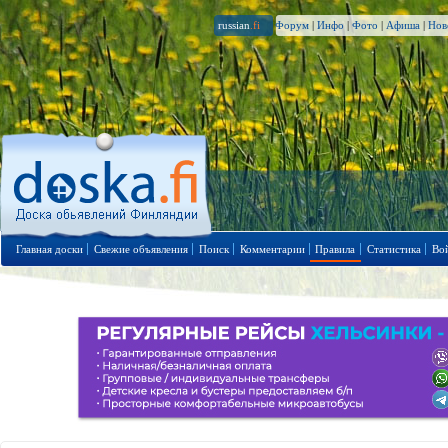
russian
.fi
Форум
|
Инфо
|
Фото
|
Афиша
|
Нов
Главная доски
Свежие объявления
Поиск
Комментарии
Правила
Статистика
Во