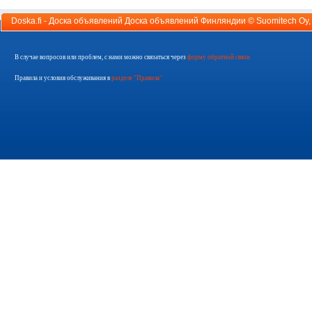
Doska.fi - Доска объявлений Доска объявлений Финляндии ©
Suomitech Oy
В случае вопросов или проблем, с нами можно связаться через
форму обратной связи
Правила и условия обслуживания в
разделе "Правила"