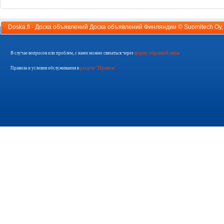
Doska.fi - Доска объявлений Доска объявлений Финляндии ©
Suomitech Oy
В случае вопросов или проблем, с нами можно связаться через
форму обратной связи
Правила и условия обслуживания в
разделе "Правила"