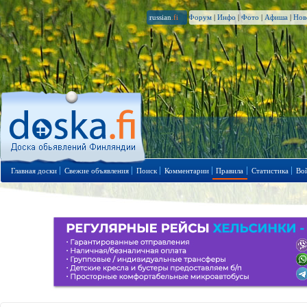
russian
.fi
Форум
|
Инфо
|
Фото
|
Афиша
|
Нов
Главная доски
Свежие объявления
Поиск
Комментарии
Правила
Статистика
Во