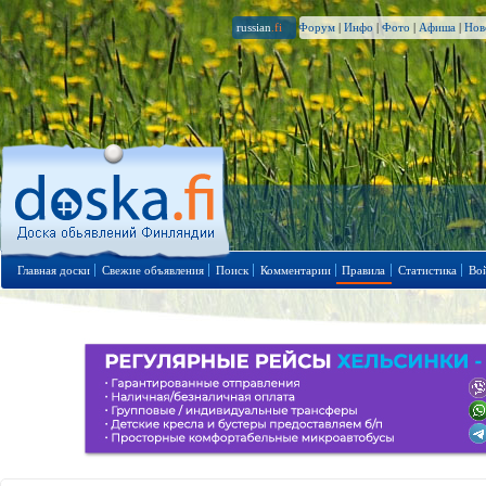
russian
.fi
Форум
|
Инфо
|
Фото
|
Афиша
|
Нов
Главная доски
Свежие объявления
Поиск
Комментарии
Правила
Статистика
Во