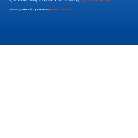
В случае вопросов или проблем, с нами можно связаться через
форму обратной связи
Правила и условия обслуживания в
разделе "Правила"