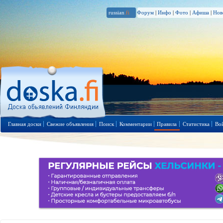
russian
.fi
Форум
|
Инфо
|
Фото
|
Афиша
|
Нов
Главная доски
Свежие объявления
Поиск
Комментарии
Правила
Статистика
Во