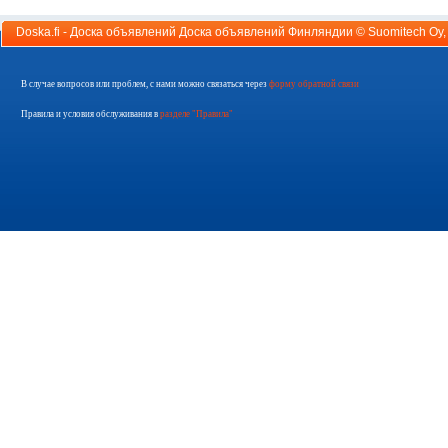
Doska.fi - Доска объявлений Доска объявлений Финляндии ©
Suomitech Oy
В случае вопросов или проблем, с нами можно связаться через
форму обратной связи
Правила и условия обслуживания в
разделе "Правила"