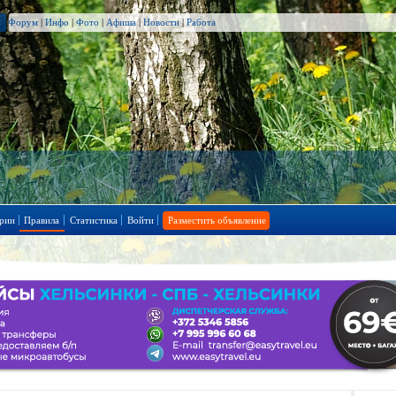
Форум
|
Инфо
|
Фото
|
Афиша
|
Новости
|
Работа
рии
Правила
Статистика
Войти
Разместить объявление