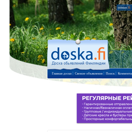
russian
.fi
Главная доски
Свежие объявления
Поиск
Коммента