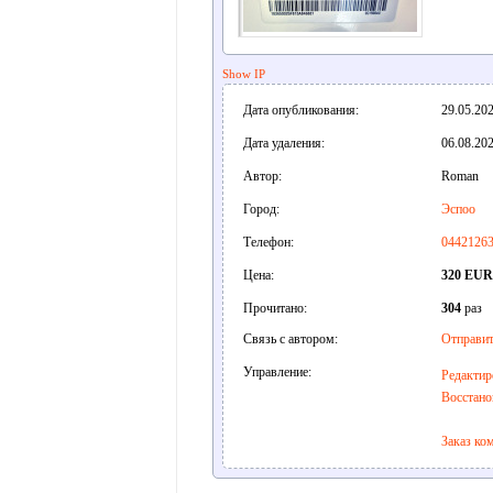
Show IP
Дата опубликования:
29.05.202
Дата удаления:
06.08.202
Автор:
Roman
Город:
Эспоо
Телефон:
0442126
Цена:
320 EUR
Прочитано:
304
раз
Связь с автором:
Отправит
Управление:
Редактир
Восстано
Заказ ко