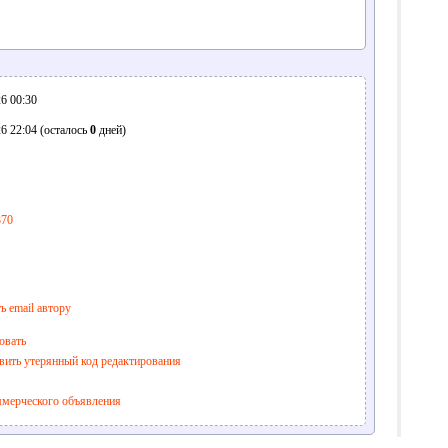
6 00:30
6 22:04 (осталось
0
дней)
370
ь email автору
овать
вить утерянный код редактирования
ммерческого объявления