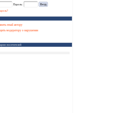
Пароль:
ароль?
вить email автору
ить модератору о нарушении
арии посетителей