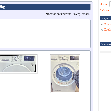
Логин
:
8kg
Забыли п
Частное объявление, номер: 599047
Опции
Отпра
Сообщ
Коммент