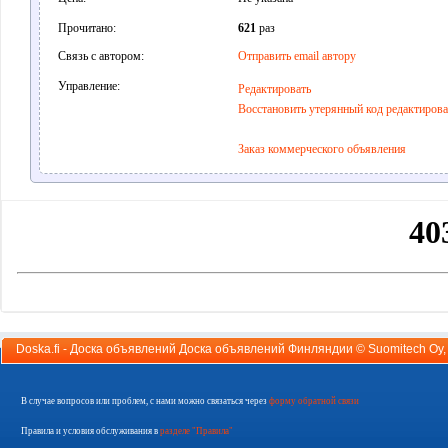
Прочитано:
621
раз
Связь с автором:
Отправить email автору
Управление:
Редактировать
Восстановить утерянный код редактиров
Заказ коммерческого объявления
Doska.fi - Доска объявлений Доска объявлений Финляндии ©
Suomitech Oy
В случае вопросов или проблем, с нами можно связаться через
форму обратной связи
Правила и условия обслуживания в
разделе "Правила"