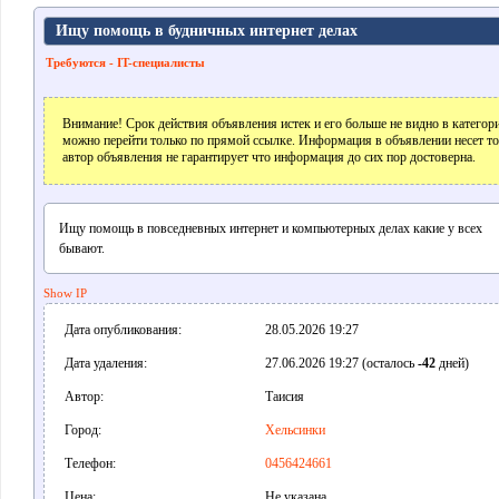
Ищу помощь в будничных интернет делах
Требуются - IT-специалисты
Внимание! Срок действия объявления истек и его больше не видно в катего
можно перейти только по прямой ссылке. Информация в объявлении несет т
автор объявления не гарантирует что информация до сих пор достоверна.
Ищу помощь в повседневных интернет и компьютерных делах какие у всех
бывают.
Show IP
Дата опубликования:
28.05.2026 19:27
Дата удаления:
27.06.2026 19:27 (осталось
-42
дней)
Автор:
Таисия
Город:
Хельсинки
Телефон:
0456424661
Цена:
Не указана