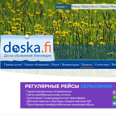
russian
.fi
Форум
|
Инфо
|
Фото
|
Афиша
|
Нов
Главная доски
Свежие объявления
Поиск
Комментарии
Правила
Статистика
Во