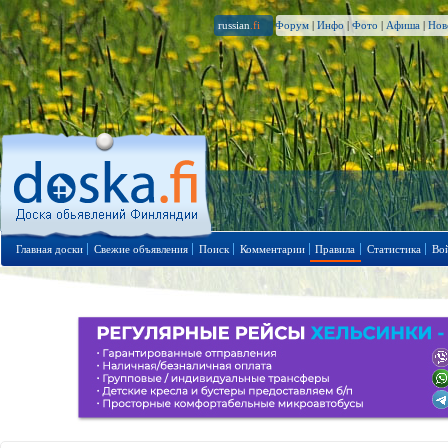
russian
.fi
Форум
|
Инфо
|
Фото
|
Афиша
|
Нов
Главная доски
Свежие объявления
Поиск
Комментарии
Правила
Статистика
Во