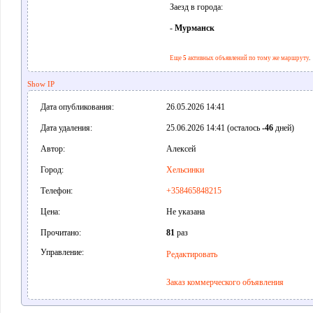
Заезд в города:
-
Мурманск
Еще
5
активных объявлений по тому же маршруту
.
Show IP
Дата опубликования:
26.05.2026 14:41
Дата удаления:
25.06.2026 14:41 (осталось
-46
дней)
Автор:
Алексей
Город:
Хельсинки
Телефон:
+358465848215
Цена:
Не указана
Прочитано:
81
раз
Управление:
Редактировать
Заказ коммерческого объявления