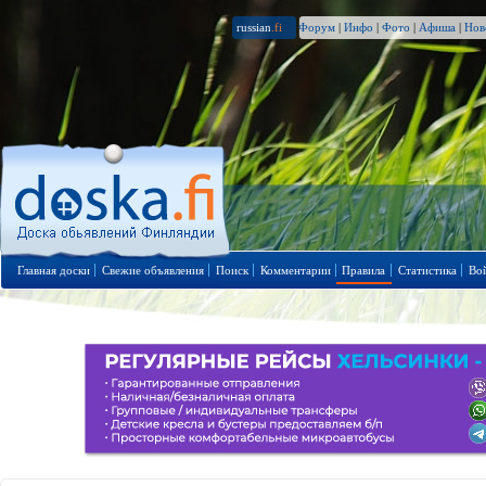
russian
.fi
Форум
|
Инфо
|
Фото
|
Афиша
|
Нов
Главная доски
Свежие объявления
Поиск
Комментарии
Правила
Статистика
Во