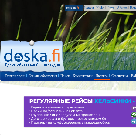
russian
.fi
Форум
|
Инфо
|
Фото
|
Афиша
|
Нов
Главная доски
Свежие объявления
Поиск
Комментарии
Правила
Статистика
Во