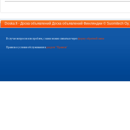
Doska.fi - Доска объявлений Доска объявлений Финляндии ©
Suomitech Oy
В случае вопросов или проблем, с нами можно связаться через
форму обратной связи
Правила и условия обслуживания в
разделе "Правила"