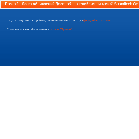
Doska.fi - Доска объявлений Доска объявлений Финляндии ©
Suomitech Oy
В случае вопросов или проблем, с нами можно связаться через
форму обратной связи
Правила и условия обслуживания в
разделе "Правила"