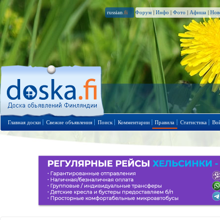
russian
.fi
Форум
|
Инфо
|
Фото
|
Афиша
|
Нов
Главная доски
Свежие объявления
Поиск
Комментарии
Правила
Статистика
Во