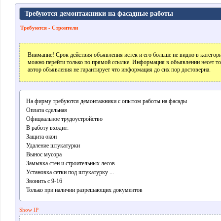
Требуются демонтажники на фасадные работы
Требуются - Строители
Внимание! Срок действия объявления истек и его больше не видно в катего
можно перейти только по прямой ссылке. Информация в объявлении несет т
автор объявления не гарантирует что информация до сих пор достоверна.
На фирму требуются демонтажники с опытом работы на фасады
Оплата сдельная
Официальное трудоустройство
В работу входит:
Защита окон
Удаление штукатурки
Вынос мусора
Замывка стен и строительных лесов
Установка сетки под штукатурку ...
Звонить с 9-16
Только при наличии разрешающих документов
Show IP