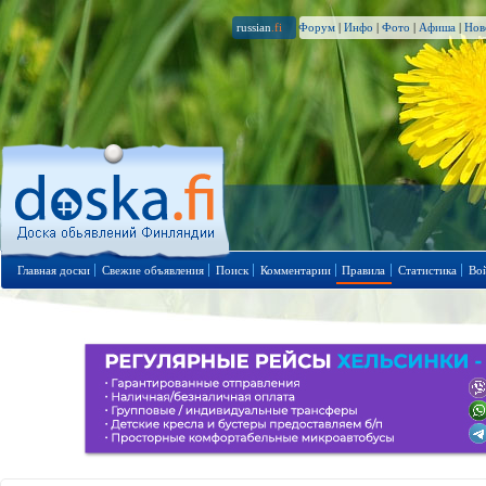
russian
.fi
Форум
|
Инфо
|
Фото
|
Афиша
|
Нов
Главная доски
Свежие объявления
Поиск
Комментарии
Правила
Статистика
Во