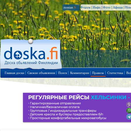
russian
.fi
Форум
|
Инфо
|
Фото
|
Афиша
|
Нов
Главная доски
Свежие объявления
Поиск
Комментарии
Правила
Статистика
Во