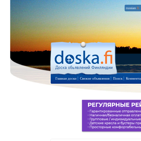
russian
.fi
Главная доски
Свежие объявления
Поиск
Коммента