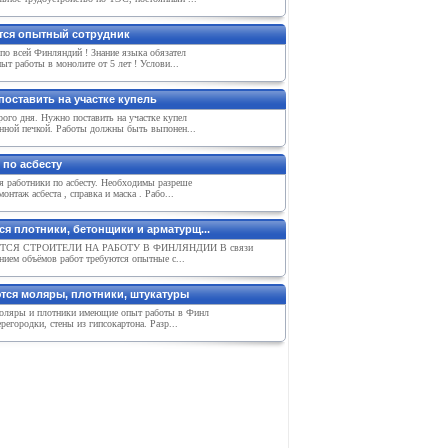
тся опытный сотрудник
по всей Финляндий ! Знание языка обязател
пыт работы в монолите от 5 лет ! Услови...
поставить на участке купель
ого дня. Нужно поставить на участке купел
янной печкой. Работы должны быть выпонен...
 по асбесту
я работники по асбесту. Необходимы разреше
монтаж асбеста , справка и маска . Рабо...
ся плотники, бетонщики и арматурщ...
ТСЯ СТРОИТЕЛИ НА РАБОТУ В ФИНЛЯНДИИ В связи
нием объёмов работ требуются опытные с...
тся моляры, плотники, штукатуры
ляры и плотники имеющие опыт работы в Финл
регородки, стены из гипсокартона. Разр...