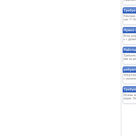
Требуе
Работаем 
ьно !!! О
Нужно 
Всем добр
ь с дров
Работы
Требуютс
ния на де
ребуют
ТРЕБУЮ
с увеличе
Требую
Нужны мо
яндии. Пе