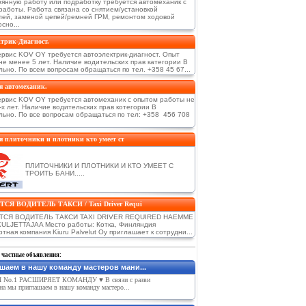
оянную работу или подработку требуется автомеханик с
работы. Работа связана со снятием/установкой
лей, заменой цепей/ремней ГРМ, ремонтом ходовой
осно...
трик-Диагност.
ервис KOV OY требуется автоэлектрик-диагност. Опыт
не менее 5 лет. Наличие водительских прав категории В
ьно. По всем вопросам обращаться по тел. +358 45 67...
я автомеханик.
ервис KOV OY требуется автомеханик с опытом работы не
-х лет. Наличие водительских прав котегории В
льно. По все вопросам обращаться по тел: +358 456 708
я плиточники и плотники кто умеет ст
ПЛИТОЧНИКИ И ПЛОТНИКИ И КТО УМЕЕТ С
ТРОИТЬ БАНИ.....
СЯ ВОДИТЕЛЬ ТАКСИ / Taxi Driver Requi
ТСЯ ВОДИТЕЛЬ ТАКСИ TAXI DRIVER REQUIRED HAEMME
ULJETTAJAA Место работы: Котка, Финляндия
тная компания Kiuru Palvelut Oy приглашает к сотрудни...
 частные объявления:
шаем в нашу команду мастеров мани...
 No.1 РАСШИРЯЕТ КОМАНДУ ♥️ В связи с разви
на мы приглашаем в нашу команду мастеро...