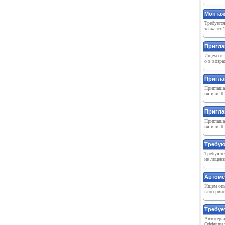
Монтаж
Требуетс
тавка от 
Пригла
Ищем от у
о в возра
Пригла
Приглашае
ия или Te
Пригла
Приглашае
ия или Te
Требуют
Требуютс
ие лиценз
Автоме
Ищем опы
втосервис
Требуе
Автосерви
Оффициал