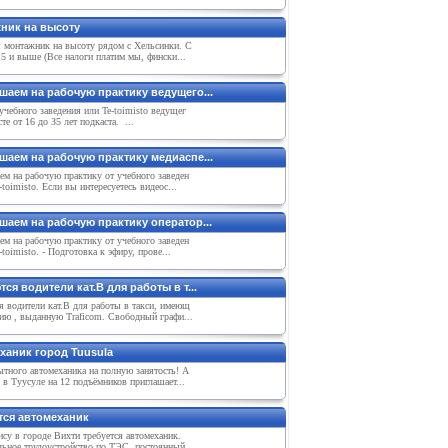
ник на высоту
я монтажник на высоту рядом с Хельсинки. С
15 и выше (Все налоги платим мы, фински...
шаем на рабочую практику ведущего...
чебного заведения или Te-toimisto ведущег
сте от 16 до З5 лет подкаста. ...
шаем на рабочую практику медиаспе...
м на рабочую практику от учебного заведен
-toimisto. Если вы интересуетесь видеос...
шаем на рабочую практику оператор...
м на рабочую практику от учебного заведен
-toimisto. - Подготовка к эфиру, прове...
ся водители кат.В для работы в т...
я водители кат.В для работы в такси, имеющ
ию , выданную Traficom. Свободный графи...
ханик город Tuusula
тного автомеханика на полную занятость! А
 в Туусуле на 12 подъёмников приглашает...
тся автомеханик
су в городе Вихти требуется автомеханик.
ьное трудоустройство по ТЭС, постоянный ...