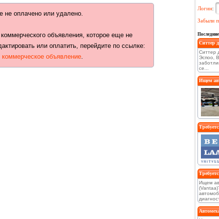
Логин
:
е не оплачено или удалено.
Забыли п
 коммерческого объявления, которое еще не
Последние
Ситтер д
дактировать или оплатить, перейдите по ссылке:
Ситтер д
ь коммерческое объявление
.
Эспоо, 
заботли
се...
Ищем авт
Требуетс
Требуетс
Ищем ав
(Vantaa
автомоб
диагност
Автомеха