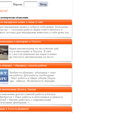
Пароль:
ароль?
 коммерческие объявления:
ля передержки кошек и собак (у себя
ля передержки кошек и собак (у себя дома), Хельсинки,
Вантаа — сезонная работа Ищем ответственного и
вого ситтера для передержки животных у себя дома (на
омеханика в автосервис в Туусула.
Ищем автомеханика на постоянную раб
оту в автосервис в Туусула. В связ
и с ростом компании мы ищем в коман
ду опытного автомеханика на посто..
я уборщик / уборщица с опытом работы
Требуется уборщик / уборщица с опыт
ом работы. Для работы необходимо:
- Опыт работы в сфере уборки (подъе
зды , офисы) - Возможность передви..
я автомеханик (Kerava, Vantaa)
томеханика для постоянной работы в Kerava
)Требуется :• Опыт работы в автосервисе и ремонте
илей • Умение работать с современными
ическими приборами. •...
ник в Туусула (bumer.fi)