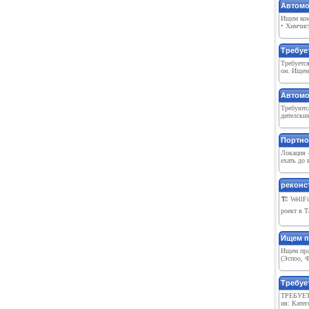
Автомо
Ищем ком
• Химчист
Требуе
Требуется
он. Ищем
Автомо
Трeбуютса
дитeлскиx
Портно
Локация 
ехать до 
реконст
🏗 WellF
роект в Т
Ищем п
Ищем пра
(Эспоо, Ф
Требуе
ТРЕБУЕТ
ия: Катег