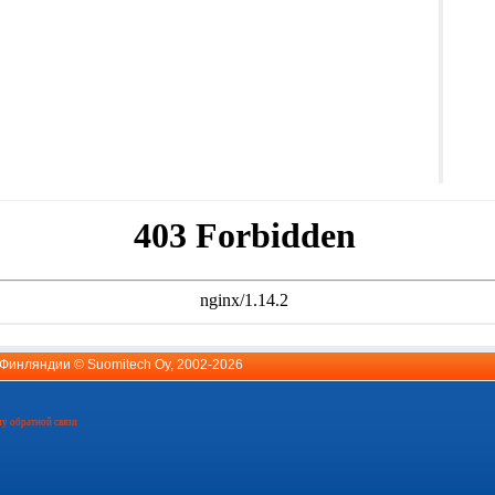
й Финляндии ©
Suomitech Oy
, 2002-2026
у обратной связи