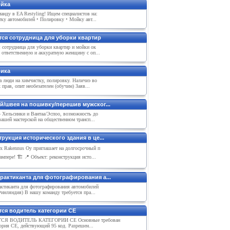
йка
анду в EA Restyling! Ищем специалистов на:
ку автомобилей • Полировку • Мойку авт...
тся сотрудница для уборки квартир
 сотрудница для уборки квартир и мойки ок
 ответственную и аккуратную женщину с оп...
ика
 люди на xимчистку, полировку. Наличиэ во
 прав, опит нeобeзатeлeн (обучим) Заяв...
й/швея на пошивку/перешив мужског...
- Хельсинки и Вантаа/Эспоо, возможность до
вашей мастерской на общественном трансп...
рукция исторического здания в це...
ix Rakennus Oy приглашает на долгосрочный п
ампере! 🏗 📍 Объект: реконструкция исто...
рактиканта для фотографирования а...
ктиканта для фотографирования автомобилей
инляндия) В нашу команду требуется пра...
тся водитель категории СЕ
СЯ ВОДИТЕЛЬ КАТЕГОРИИ СЕ Основные требован
ория CE, действующий 95 код. Разрешен...