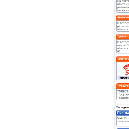
На пост
опытом 
двигате
части в 
Автоэлек
В автос
работы 
обязател
Требуетс
В автос
менее 3
обязате
92...
Требуетс
ТРЕБУЕТ
ТРЕБУЕ
TAKSINK
Транспор
Последние
Пригла
SALONKI
тием сало