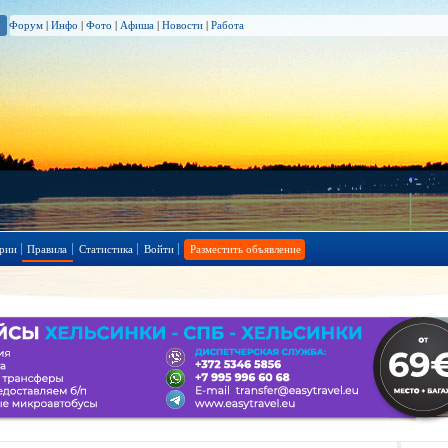
Форум
|
Инфо
|
Фото
|
Афиша
|
Новости
|
Работа
рии
Правила
Статистика
Войти
Разместить объявление