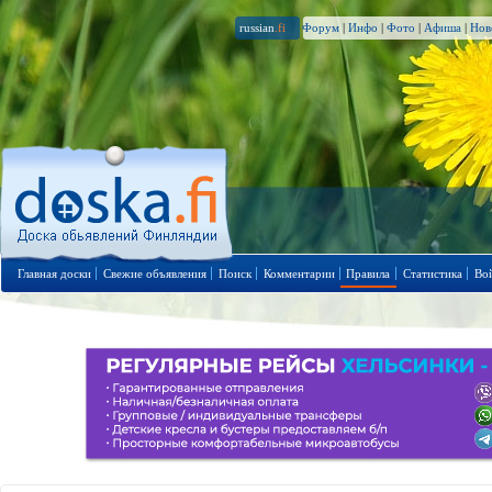
russian
.fi
Форум
|
Инфо
|
Фото
|
Афиша
|
Нов
Главная доски
Свежие объявления
Поиск
Комментарии
Правила
Статистика
Во