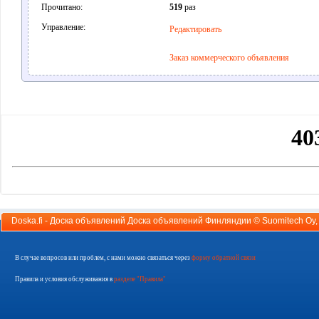
Прочитано:
519
раз
Управление:
Редактировать
Заказ коммерческого объявления
Doska.fi - Доска объявлений Доска объявлений Финляндии ©
Suomitech Oy
В случае вопросов или проблем, с нами можно связаться через
форму обратной связи
Правила и условия обслуживания в
разделе "Правила"