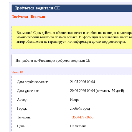
Требуются водители СЕ
Требуются - Водители
Внимание! Срок действия объявления истек и его больше не видно в катего
можно перейти только по прямой ссылке. Информация в объявлении несет т
автор объявления не гарантирует что информация до сих пор достоверна.
Для работы по Финляндии требуется водители CE
Show IP
Дата опубликования:
21.05.2026 09:04
Дата удаления:
20.06.2026 09:04 (осталось
-50
дней)
Автор:
Игорь
Город:
Любой город
Телефон:
+358447773655
Цена:
Не указана