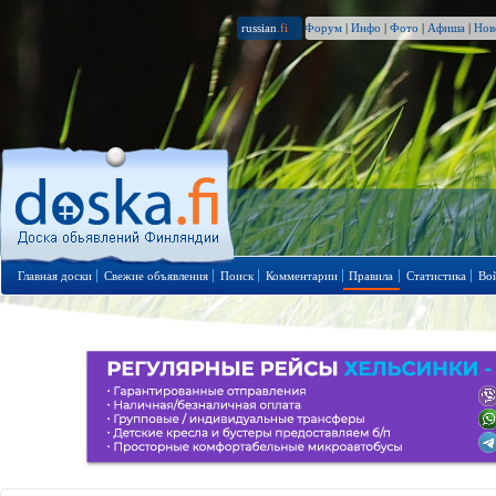
russian
.fi
Форум
|
Инфо
|
Фото
|
Афиша
|
Нов
Главная доски
Свежие объявления
Поиск
Комментарии
Правила
Статистика
Во