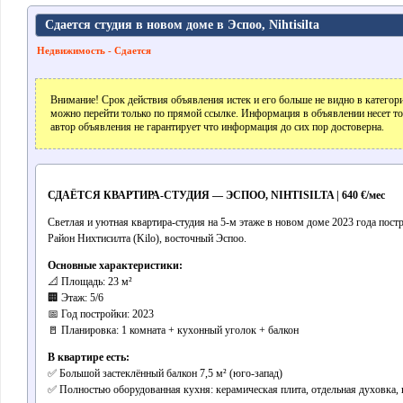
Сдается студия в новом доме в Эспоо, Nihtisilta
Недвижимость - Сдается
Внимание! Срок действия объявления истек и его больше не видно в катего
можно перейти только по прямой ссылке. Информация в объявлении несет т
автор объявления не гарантирует что информация до сих пор достоверна.
СДАЁТСЯ КВАРТИРА-СТУДИЯ — ЭСПОО, NIHTISILTA | 640 €/мес
Светлая и уютная квартира-студия на 5-м этаже в новом доме 2023 года пост
Район Нихтисилта (Kilo), восточный Эспоо.
Основные характеристики:
📐 Площадь: 23 м²
🏢 Этаж: 5/6
📅 Год постройки: 2023
🚪 Планировка: 1 комната + кухонный уголок + балкон
В квартире есть:
✅ Большой застеклённый балкон 7,5 м² (юго-запад)
✅ Полностью оборудованная кухня: керамическая плита, отдельная духовка,