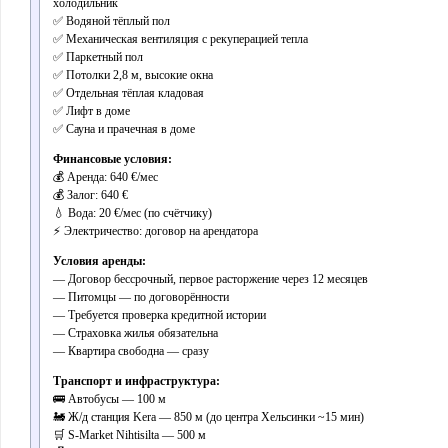
холодильник
✅ Водяной тёплый пол
✅ Механическая вентиляция с рекуперацией тепла
✅ Паркетный пол
✅ Потолки 2,8 м, высокие окна
✅ Отдельная тёплая кладовая
✅ Лифт в доме
✅ Сауна и прачечная в доме
Финансовые условия:
💰 Аренда: 640 €/мес
💰 Залог: 640 €
💧 Вода: 20 €/мес (по счётчику)
⚡ Электричество: договор на арендатора
Условия аренды:
— Договор бессрочный, первое расторжение через 12 месяцев
— Питомцы — по договорённости
— Требуется проверка кредитной истории
— Страховка жилья обязательна
— Квартира свободна — сразу
Транспорт и инфраструктура:
🚌 Автобусы — 100 м
🚂 Ж/д станция Kera — 850 м (до центра Хельсинки ~15 мин)
🛒 S-Market Nihtisilta — 500 м