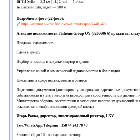
🏬 ТЦ Sello — 3,3 км | ТЦ Grani — 1,9 км
🏊 Бассейн Kilo, падел — 500 м
Подробнее и фото (22 фото):
🔗
https://asunnot.oikotie.fi/vuokra-asunnot/espoo/24481428
Агенство недвижимости Finhome Group OY (3236606-6) предлагает след
Продажа недвижимости
Сдача в аренду
Подбор и помощь в покупке квартир и домов
Управление жилой и коммерческой недвижимостью в Финляндии
Консалтинг в сфере недвижимости и бизнеса
Подготовка документов (договоров купли-продажи, дарственных, документов
собственности и уплату налога на переход права собственности или дарения, 
Министерства обороны, консультации и заполнение налоговых деклараций на 
исковых заявлений о взыскании арендной платы)
Игорь Рокка, директор, лицензированный риэлтор, LKV
Тел./WhatsApp/Telegram +358 44 243 78 43
Звонить: с 9 до 16 - понедельник-пятница