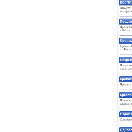
БЕСПЛА
Диаметр: 
ие царапи
Продаю
Продаётс
×200 см с
Продам
Кровать I
m. Была в
Покры
Покрывал
н для свя
Кроват
Продам к
Кресло-
Новое Кре
ольшое, д
Отдам 
Самовыво
Односп