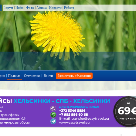
Форум
|
Инфо
|
Фото
|
Афиша
|
Новости
|
Работа
рии
Правила
Статистика
Войти
Разместить объявление