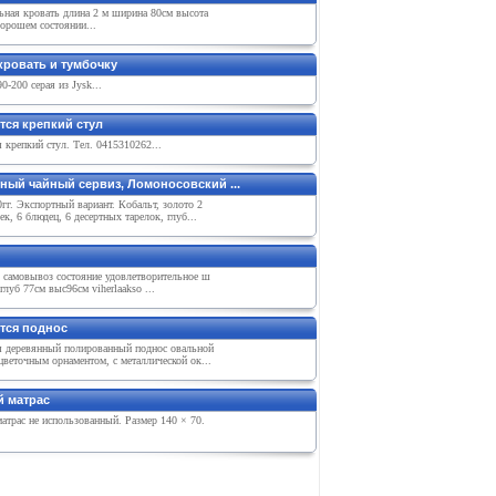
ьная кровать длина 2 м ширина 80см высота
орошем состоянии...
кровать и тумбочку
0-200 серая из Jysk...
тся крепкий стул
 крепкий стул. Тел. 0415310262...
ный чайный сервиз, Ломоносовский ...
гг. Экспортный вариант. Кобальт, золото 2
ек, 6 блюдец, 6 десертных тарелок, глуб...
о самовывоз состояние удовлетворительное ш
глуб 77см выс96см viherlaakso ...
тся поднос
я деревянный полированный поднос овальной
веточным орнаментом, с металлической ок...
й матрас
атрас не использованный. Размер 140 × 70.