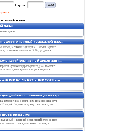
Пароль:
ароль?
 частные объявления:
й диван
аный диван. ...
 не дорого красный раскладной див...
ой диван,не тяжелый(ширина 150см в нераскл
иде)Начальная стоимость 300€,продается ...
раскладной компактный диван или к...
дар или куплю недорого раскладной компактн
или раскладное кресло или раскладной к...
 дар или куплю цветы или семяна ...
...
 два удобных и стильных дизайнерс...
ва комфортных и стильных дизайнерских стул
 15 евро). Хорошо подойдут как для кухн...
 деревянный стол
ккуратный и крепкий деревянный стол на нож
шо подойдёт для кухни или столовой, а т...