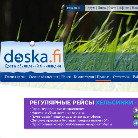
russian
.fi
Форум
|
Инфо
|
Фото
|
Афиша
|
Нов
Главная доски
Свежие объявления
Поиск
Комментарии
Правила
Статистика
Во