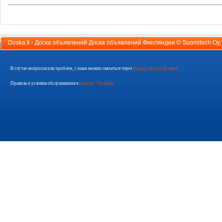
Doska.fi - Доска объявлений Доска объявлений Финляндии ©
Suomitech Oy
В случае вопросов или проблем, с нами можно связаться через
форму обратной связи
Правила и условия обслуживания в
разделе "Правила"