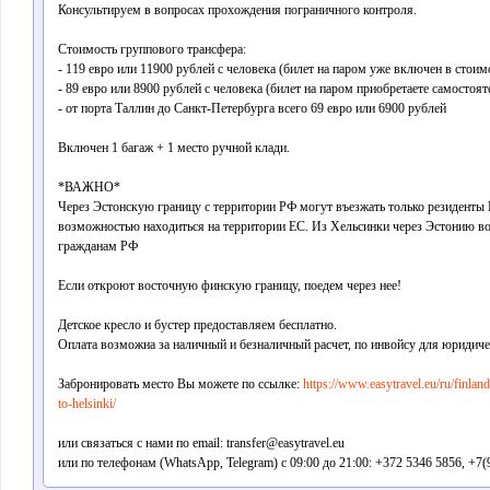
Консультируем в вопросах прохождения пограничного контроля.
Стоимость группового трансфера:
- 119 евро или 11900 рублей с человека (билет на паром уже включен в стоим
- 89 евро или 8900 рублей с человека (билет на паром приобретаете самостоят
- от порта Таллин до Санкт-Петербурга всего 69 евро или 6900 рублей
Включен 1 багаж + 1 место ручной клади.
*ВАЖНО*
Через Эстонскую границу с территории РФ могут въезжать только резиденты 
возможностью находиться на территории ЕС. Из Хельсинки через Эстонию в
гражданам РФ
Если откроют восточную финскую границу, поедем через нее!
Детское кресло и бустер предоставляем бесплатно.
Оплата возможна за наличный и безналичный расчет, по инвойсу для юридичес
Забронировать место Вы можете по ссылке:
https://www.easytravel.eu/ru/finlan
to-helsinki/
или связаться с нами по email: transfer@easytravel.eu
или по телефонам (WhatsApp, Telegram) с 09:00 до 21:00: +372 5346 5856, +7(