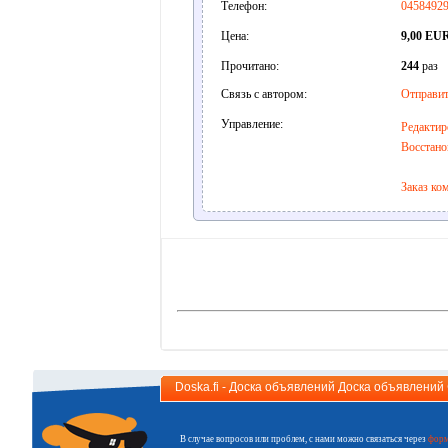
Телефон:
0458492
Цена:
9,00 EU
Прочитано:
244
раз
Связь с автором:
Отправит
Управление:
Редактир
Восстано
Заказ ко
Doska.fi - Доска объявлений Доска объявлени
В случае вопросов или проблем, с нами можно связаться через
форм