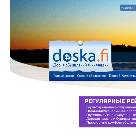
russian
.fi
Главная доски
Свежие объявления
Поиск
Коммента