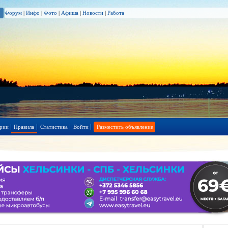
Форум
|
Инфо
|
Фото
|
Афиша
|
Новости
|
Работа
рии
Правила
Статистика
Войти
Разместить объявление