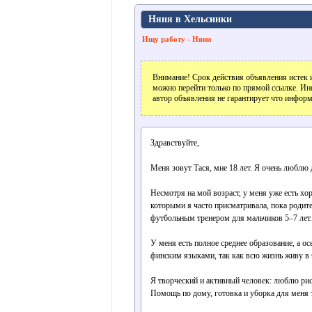
Няня в Хельсинки
Ищу работу - Няни
Внимание! Срок действия объявления истек и
можно перейти только по прямой ссылке. Ин
автор объявления не гарантирует что информ
Здравствуйте,
Меня зовут Тася, мне 18 лет. Я очень люблю 
Несмотря на мой возраст, у меня уже есть хо
которыми я часто присматривала, пока родите
футбольным тренером для мальчиков 5–7 лет.
У меня есть полное среднее образование, а о
финским языками, так как всю жизнь живу в 
Я творческий и активный человек: люблю рисо
Помощь по дому, готовка и уборка для меня 