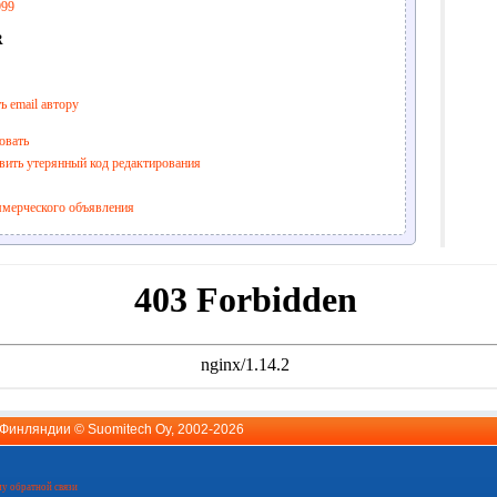
999
R
ь email автору
овать
вить утерянный код редактирования
ммерческого объявления
й Финляндии ©
Suomitech Oy
, 2002-2026
у обратной связи