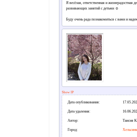
Я весёлая, ответственная и жизнерадостная де
развивающих занятий с детьми ☺️
Буду очень рада познакомиться с вами и наде
Show IP
Дата опубликования:
17.05.202
Дата удаления:
16.06.202
Автор:
Таисия К
Город:
Хельсин