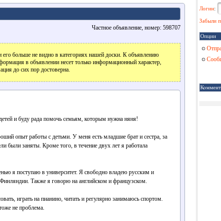
Логин
:
Забыли п
Частное объявление, номер: 598707
Опции
Отпра
 его больше не видно в категориях нашей доски. К объявлению
Сообщ
формация в объявлении несет только информационный характер,
ация до сих пор достоверна.
Коммент
детей и буду рада помочь семьям, которым нужна няня!
роший опыт работы с детьми. У меня есть младшие брат и сестра, за
ли были заняты. Кроме того, в течение двух лет я работала
сенью я поступаю в университет. Я свободно владею русским и
Финляндии. Также я говорю на английском и французском.
вать, играть на пианино, читать и регулярно занимаюсь спортом.
тоже не проблема.