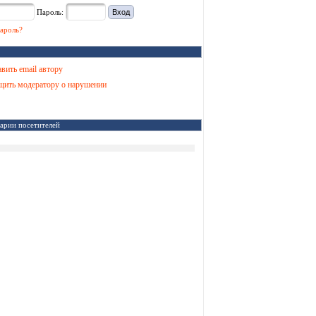
Пароль:
ароль?
вить email автору
ить модератору о нарушении
арии посетителей