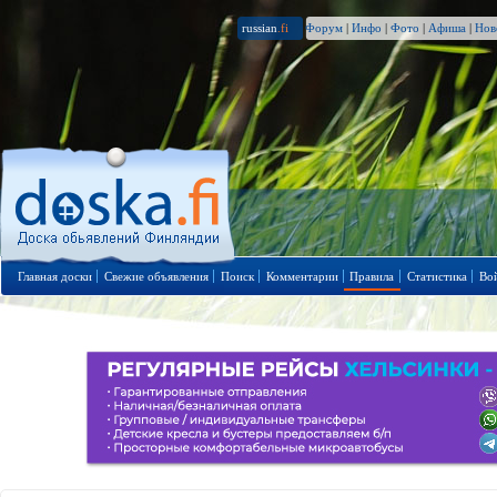
russian
.fi
Форум
|
Инфо
|
Фото
|
Афиша
|
Нов
Главная доски
Свежие объявления
Поиск
Комментарии
Правила
Статистика
Во