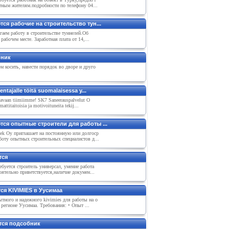
тным жителям.подробности по телефону 04...
ся рабочие на строительство тун...
аем работу в строительстве туннелей.Об
 рабочем месте. Заработная плата от 14,...
ник
 косить, навести порядок во дворе и друго
entajalle töitä suomalaisessa y...
vavaan tiimiimme! SK7 Saneerauspalvelut O
mattitaitoisia ja motivoituneita tekij...
тся опытные строители для работы ...
ek Oy приглашает на постоянную или долгоср
оту опытных строительных специалистов д...
тся
буется строитель универсал, умение работа
оятельно приветствуется,наличие докумен...
ся KIVIMIES в Уусимаа
тного и надежного kivimies для работы на о
 регионе Уусимаа. Требования: • Опыт ...
тся подсобник