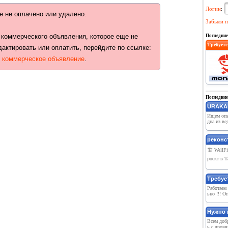
Логин
:
е не оплачено или удалено.
Забыли п
 коммерческого объявления, которое еще не
Последние
Требуетс
дактировать или оплатить, перейдите по ссылке:
ь коммерческое объявление
.
Последние
URAKAN
Ищем оп
дна из в
реконст
🏗 WellF
роект в Т
Требуе
Работаем 
ьно !!! О
Нужно 
Всем добр
ь с дров