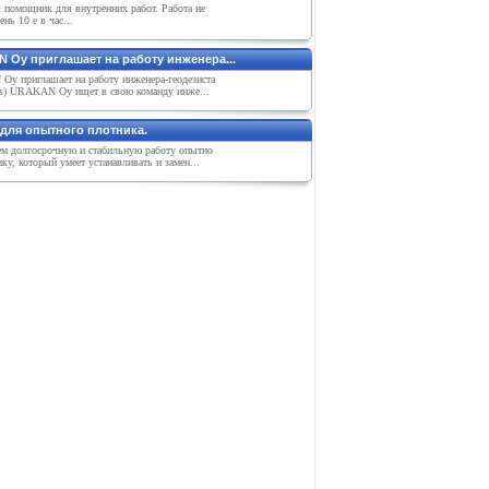
 помощник для внутренних работ. Работа не
нь 10 е в час...
 Oy приглашает на работу инженера...
y приглашает на работу инженера-геодезиста
es) URAKAN Oy ищет в свою команду инже...
 для опытного плотника.
ем долгосрочную и стабильную работу опытно
ку, который умеет устанавливать и замен...