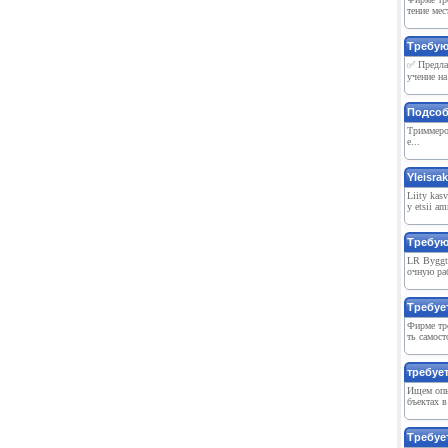
тение мес
Требуют
✅ Предлаг
учение на
Подсоб
Триммером
е...
Yleisrak
Liity kas
y etsii am
Требую
LR Byggt
очную раб
Требуе
Фирме тре
ть самост
требует
Ищем опы
бъектах в
Требуе