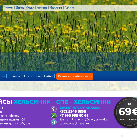
Форум
|
Инфо
|
Фото
|
Афиша
|
Новости
|
Работа
рии
Правила
Статистика
Войти
Разместить объявление