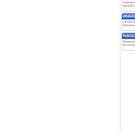
Требуется
каждый де
URAKAN
URAKAN O
(Mittami
Работа
Предлага
му плотни