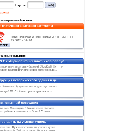
Пароль:
ароль?
 коммерческие объявления:
я плиточники и плотники кто умеет ст
ПЛИТОЧНИКИ И ПЛОТНИКИ И КТО УМЕЕТ С
ТРОИТЬ БАНИ.....
 частные объявления:
 OY Ищем опытных плотников-опалуб...
ытных плотников-опалубщиков! URAKAN Oy — о
едущих компаний Финляндии в сфере моноли...
рукция исторического здания в це...
ix Rakennus Oy приглашает на долгосрочный п
ампере! 🏗 📍 Объект: реконструкция исто...
тся опытный сотрудник
по всей Финляндий ! Знание языка обязател
пыт работы в монолите от 5 лет ! Услови...
поставить на участке купель
ого дня. Нужно поставить на участке купел
янной печкой. Работы должны быть выпонен...