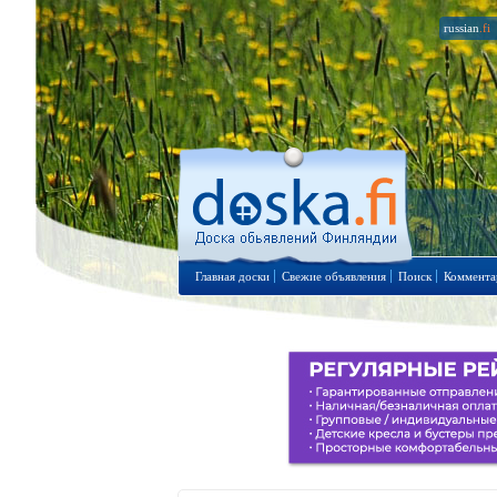
russian
.fi
Главная доски
Свежие объявления
Поиск
Коммента