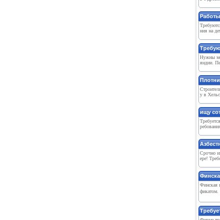
Работы
Требуютс
ния на де
Требую
Нужны мо
яндии. Пе
Плотни
Строитель
у в Хельс
ищу со
Требуетс
ребования
Азбест
Срочно и
ере! Тре
Финска
Финская 
фикатом. 
Требуе
Фирме тре