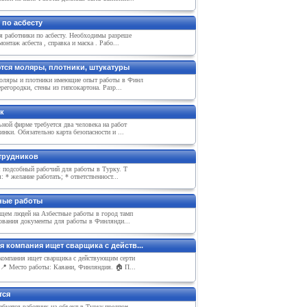
 по асбесту
я работники по асбесту. Необходимы разреше
монтаж асбеста , справка и маска . Рабо...
тся моляры, плотники, штукатуры
ляры и плотники имеющие опыт работы в Финл
регородки, стены из гипсокартона. Разр...
к
ной фирме требуется два человека на работ
инки. Обязательно карта безопасности и ...
трудников
я подсобный рабочий для работы в Турку. Т
: * желание работать; * ответственност...
ные работы
щем людей на Азбестные работы в город тамп
бования документы для работы в Финлянди...
я компания ищет сварщика с действ...
компания ищет сварщика с действующим серти
📍 Место работы: Каяани, Финляндия. 🏠 П...
тся
буется работник на объект в Турку,предпоч