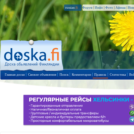
russian
.fi
Форум
|
Инфо
|
Фото
|
Афиша
|
Нов
Главная доски
Свежие объявления
Поиск
Комментарии
Правила
Статистика
Во