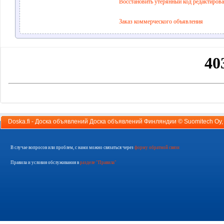
Восстановить утерянный код редактиров
Заказ коммерческого объявления
Doska.fi - Доска объявлений Доска объявлений Финляндии ©
Suomitech Oy
В случае вопросов или проблем, с нами можно связаться через
форму обратной связи
Правила и условия обслуживания в
разделе "Правила"