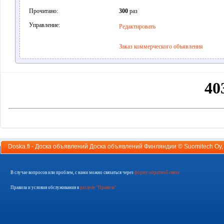
Прочитано:
300
раз
Управление:
Редактировать
Заказ коммерческого объявления
Doska.fi - Доска объявлений Доска объявлений Финляндии ©
Suomitech Oy
В случае вопросов или проблем, с нами можно связаться через
форму обратной связи
Правила и условия обслуживания в
разделе "Правила"