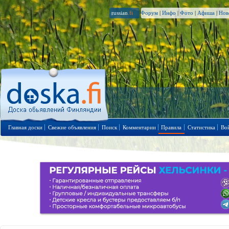
russian
.fi
Форум
|
Инфо
|
Фото
|
Афиша
|
Нов
Главная доски
Свежие объявления
Поиск
Комментарии
Правила
Статистика
Во